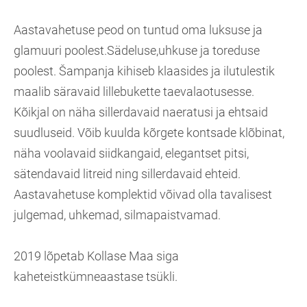
Aastavahetuse peod on tuntud oma luksuse ja
glamuuri poolest.Sädeluse,uhkuse ja toreduse
poolest. Šampanja kihiseb klaasides ja ilutulestik
maalib säravaid lillebukette taevalaotusesse.
Kõikjal on näha sillerdavaid naeratusi ja ehtsaid
suudluseid. Võib kuulda kõrgete kontsade klõbinat,
näha voolavaid siidkangaid, elegantset pitsi,
sätendavaid litreid ning sillerdavaid ehteid.
Aastavahetuse komplektid võivad olla tavalisest
julgemad, uhkemad, silmapaistvamad.
2019 lõpetab Kollase Maa siga
kaheteistkümneaastase tsükli.