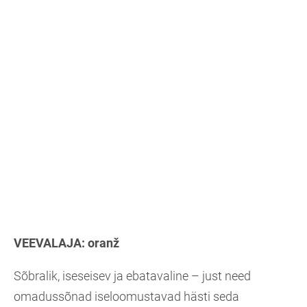
VEEVALAJA:
oranž
Sõbralik, iseseisev ja ebatavaline – just need
omadussõnad iseloomustavad hästi seda