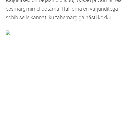
Kaljukitsed on tagasihoidlikud, töökad ja valmis hea
eesmärgi nimel ootama. Hall oma eri varjunditega
sobib selle kannatliku tähemärgiga hästi kokku.